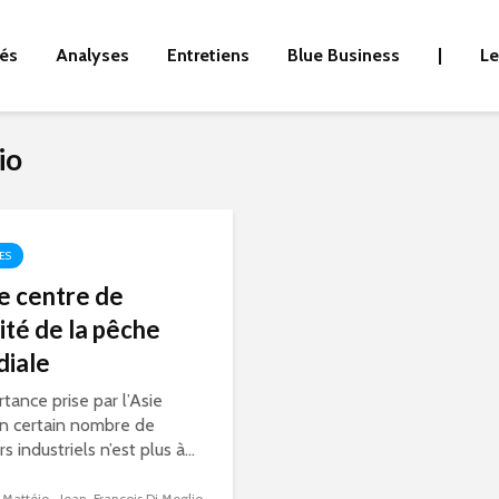
tés
Analyses
Entretiens
Blue Business
|
Le
io
ES
ie centre de
ité de la pêche
iale
rtance prise par l’Asie
n certain nombre de
s industriels n’est plus à...
 Mattéio
Jean-François Di Meglio