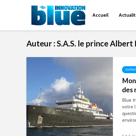
Accueil
Actuali
Auteur : S.A.S. le prince Albert
ENTRE
Mona
des 
Blue I
votre 
questi
enviro
S.A.S. l