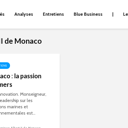
tés
Analyses
Entretiens
Blue Business
|
Le
 II de Monaco
TIENS
co : la passion
mers
nnovation. Monseigneur,
leadership sur les
ons marines et
nnementales est...
e prince Albert II de Monaco