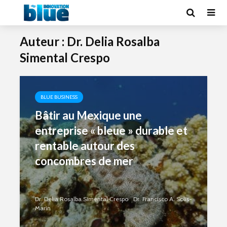
Auteur : Dr. Delia Rosalba
Simental Crespo
BLUE BUSINESS
Bâtir au Mexique une
entreprise « bleue » durable et
rentable autour des
concombres de mer
Dr. Delia Rosalba Simental Crespo
Dr. Francisco A. Solis-
Marin