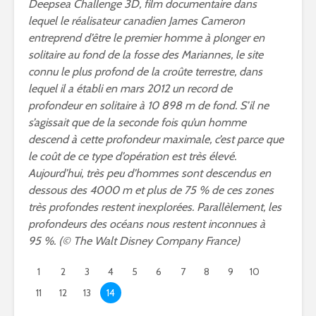
Deepsea Challenge 3D, film documentaire dans
lequel le réalisateur canadien James Cameron
entreprend d’être le premier homme à plonger en
solitaire au fond de la fosse des Mariannes, le site
connu le plus profond de la croûte terrestre, dans
lequel il a établi en mars 2012 un record de
profondeur en solitaire à 10 898 m de fond. S’il ne
s’agissait que de la seconde fois qu’un homme
descend à cette profondeur maximale, c’est parce que
le coût de ce type d’opération est très élevé.
Aujourd’hui, très peu d’hommes sont descendus en
dessous des 4000 m et plus de 75 % de ces zones
très profondes restent inexplorées. Parallèlement, les
profondeurs des océans nous restent inconnues à
95 %. (© The Walt Disney Company France)
1
2
3
4
5
6
7
8
9
10
11
12
13
14